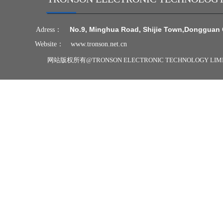
N
o.9, Minghua Road, Shijie Town,
Dongguan 
Adress：
Website：
www.tronson.net.cn
网站版权所有@
TRONSON ELECTRONIC TECHNOLOGY LI